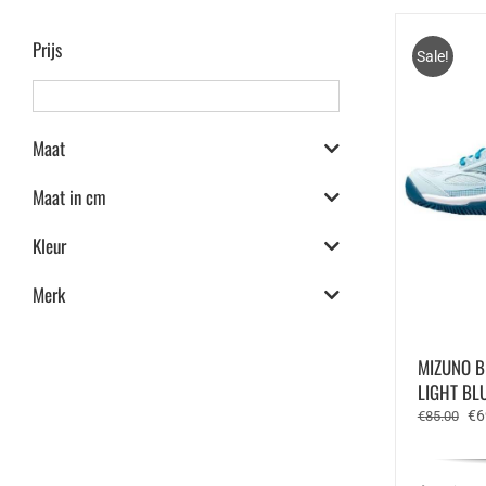
Prijs
Sale!
Maat
Maat in cm
Kleur
Merk
MIZUNO B
LIGHT BL
Oo
€
6
€
85.00
pri
wa
€8