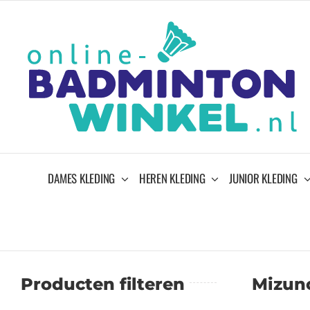
Ga
naar
inhoud
DAMES KLEDING
HEREN KLEDING
JUNIOR KLEDING
Producten filteren
Mizun