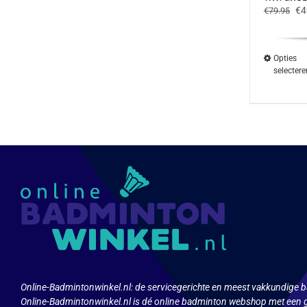
Oo
€
4
€
79.95
pri
wa
€7
Opties
selectere
Dit
product
heeft
meerdere
variaties.
Deze
optie
kan
gekozen
worden
op
de
productpa
Online-Badmintonwinkel.nl:
de servicegerichte en meest vakkundige b
Online-Badmintonwinkel.nl is dé online badminton webshop met een g