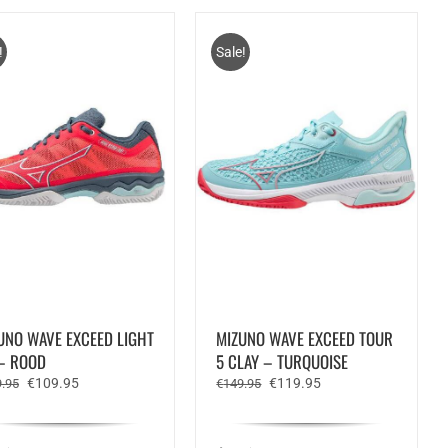
!
Sale!
UNO WAVE EXCEED LIGHT
MIZUNO WAVE EXCEED TOUR
– ROOD
5 CLAY – TURQUOISE
Oorspronkelijke
Huidige
Oorspronkelijke
Huidige
€
109.95
€
119.95
.95
€
149.95
prijs
prijs
prijs
prijs
was:
is:
was:
is:
€119.95.
€109.95.
€149.95.
€119.95.