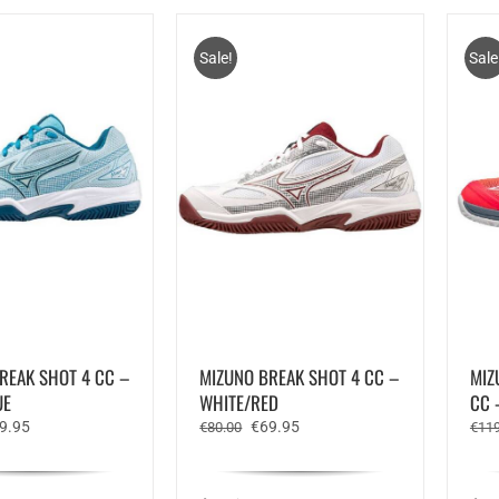
Sale!
Sale
REAK SHOT 4 CC –
MIZUNO BREAK SHOT 4 CC –
MIZ
UE
WHITE/RED
CC 
rspronkelijke
Huidige
Oorspronkelijke
Huidige
9.95
€
69.95
€
80.00
€
119
js
prijs
prijs
prijs
s:
is:
was:
is:
5.00.
€69.95.
€80.00.
€69.95.