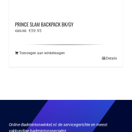
PRINCE SLAM BACKPACK BK/GY
Oorspronkelijke
Huidige
€
59.95
€
69.95
prijs
prijs
was:
is:
€69.95.
€59.95.
Toevoegen aan winkelwagen
Details
Online-Badmintonwinkel.nl:
de servicegerichte en meest
vakkundige badmintonspecialist.