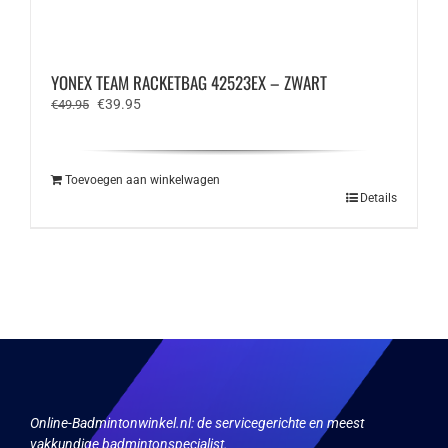
YONEX TEAM RACKETBAG 42523EX – ZWART
Oorspronkelijke
Huidige
€
39.95
€
49.95
prijs
prijs
was:
is:
€49.95.
€39.95.
Toevoegen aan winkelwagen
Details
Online-Badmintonwinkel.nl:
de servicegerichte en meest
vakkundige badmintonspecialist.