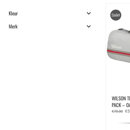
Kleur
Sale!
Merk
WILSON T
PACK – O
Oo
€
5
€
70.00
pri
wa
€7