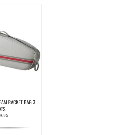
EAM RACKET BAG 3
ATS
rspronkelijke
Huidige
9.95
js
prijs
s:
is:
0.00.
€59.95.