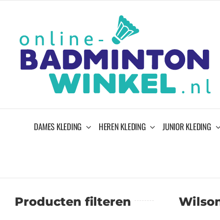
Ga
naar
inhoud
DAMES KLEDING
HEREN KLEDING
JUNIOR KLEDING
Producten filteren
Wilso