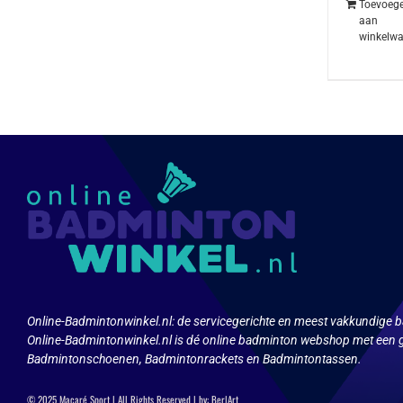
Toevoeg
aan
winkelw
Online-Badmintonwinkel.nl:
de servicegerichte en meest vakkundige b
Online-Badmintonwinkel.nl is dé online badminton webshop met een g
Badmintonschoenen, Badmintonrackets en Badmintontassen.
© 2025 Macaré Sport | All Rights Reserved | by:
Ber|Art