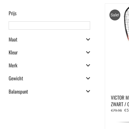
Prijs
Sale!
Maat
Kleur
Merk
Gewicht
Balanspunt
VICTOR M
ZWART / 
Oo
€
5
€
79.95
pri
wa
€7