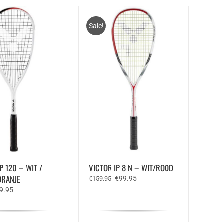
Sale!
P 120 – WIT /
VICTOR IP 8 N – WIT/ROOD
ORANJE
Oorspronkelijke
Huidige
€
99.95
€
159.95
prijs
prijs
rspronkelijke
Huidige
9.95
was:
is:
js
prijs
€159.95.
€99.95.
s:
is:
9.95.
€59.95.