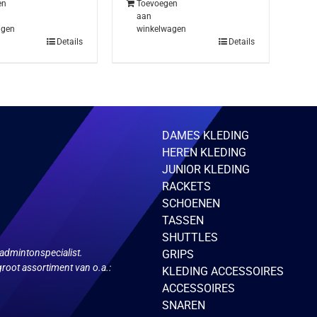
en
Toevoegen
aan
agen
winkelwagen
Details
Details
DAMES KLEDING
HEREN KLEDING
JUNIOR KLEDING
RACKETS
SCHOENEN
TASSEN
SHUTTLES
admintonspecialist.
GRIPS
root assortiment van o.a.:
KLEDING ACCESSOIRES
ACCESSOIRES
SNAREN