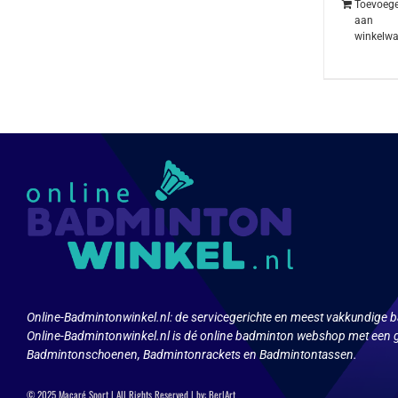
Toevoeg
aan
winkelw
Online-Badmintonwinkel.nl:
de servicegerichte en meest vakkundige b
Online-Badmintonwinkel.nl is dé online badminton webshop met een g
Badmintonschoenen, Badmintonrackets en Badmintontassen.
© 2025 Macaré Sport | All Rights Reserved | by:
Ber|Art