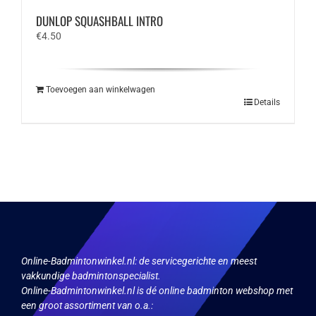
DUNLOP SQUASHBALL INTRO
€
4.50
Toevoegen aan winkelwagen
Details
Online-Badmintonwinkel.nl:
de servicegerichte en meest
vakkundige badmintonspecialist.
Online-Badmintonwinkel.nl is dé online badminton webshop met
een groot assortiment van o.a.: