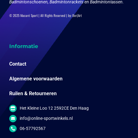
Badmintonschoenen, Badmintonrackets en Badmintontassen.
© 2025 Macaré Sport | All Rights Reserved | by:
Ber|Art
Informatie
Contact
Algemene voorwaarden
Ruilen & Retourneren
Het Kleine Loo 12 2592CE Den Haag
info@online-sportwinkels.nl
06-57792567