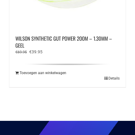
WILSON SYNTHETIC GUT POWER 2OOM – 1.30MM –
GEEL
Oorspronkelijke
Huidige
€
39.95
€
69.95
prijs
prijs
was:
is:
€69.95.
€39.95.
Toevoegen aan winkelwagen
Details