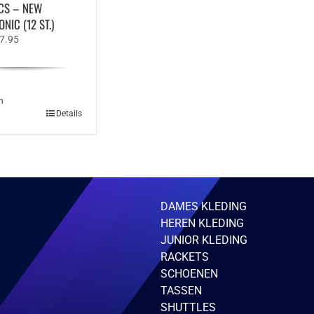
CS – NEW
IC (12 ST.)
rspronkelijke
Huidige
7.95
js
prijs
s:
is:
9.95.
€17.95.
n
Details
DAMES KLEDING
HEREN KLEDING
JUNIOR KLEDING
RACKETS
SCHOENEN
TASSEN
gina
SHUTTLES