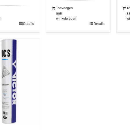
Toevoegen
T
aan
a
n
winkelwagen
w
Details
Details
gina