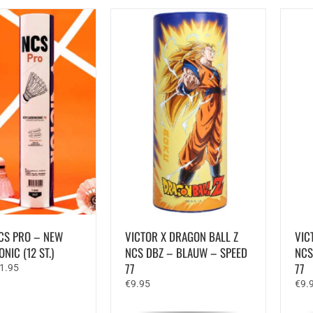
CS PRO – NEW
VICTOR X DRAGON BALL Z
VIC
IC (12 ST.)
NCS DBZ – BLAUW – SPEED
NCS
77
77
rspronkelijke
Huidige
1.95
js
prijs
€
9.95
€
9.
s:
is:
4.95.
€21.95.