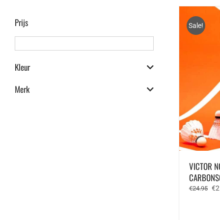
Prijs
Sale!
Kleur
Merk
VICTOR N
CARBONSON
Oo
€
2
€
24.95
pri
wa
€2