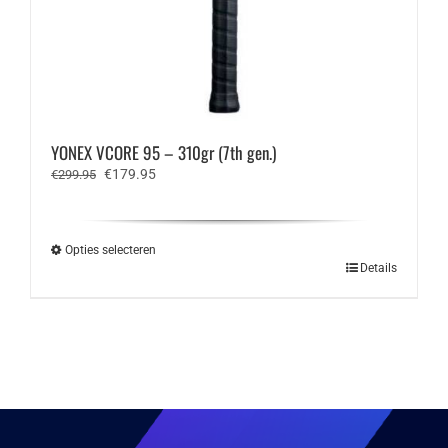
YONEX VCORE 95 – 310gr (7th gen.)
Oorspronkelijke
Huidige
€
179.95
€
299.95
prijs
prijs
was:
is:
€299.95.
€179.95.
Opties selecteren
Dit
Details
product
heeft
meerdere
variaties.
Deze
optie
kan
gekozen