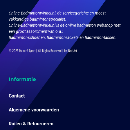
worden
op
Online-Badmintonwinkel.nl:
de servicegerichte en meest
de
vakkundige badmintonspecialist.
productpagina
Online-Badmintonwinkel.nl is dé online badminton webshop met
een groot assortiment van o.a.:
Badmintonschoenen, Badmintonrackets en Badmintontassen.
© 2025 Macaré Sport | All Rights Reserved | by:
Ber|Art
Informatie
Contact
Algemene voorwaarden
Ruilen & Retourneren