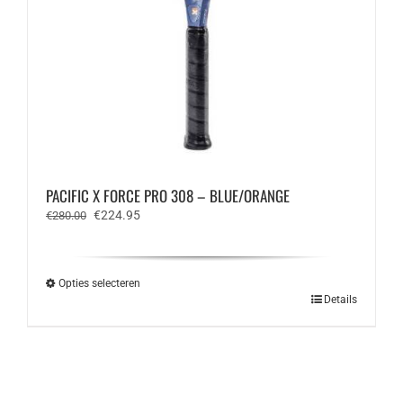
PACIFIC X FORCE PRO 308 – BLUE/ORANGE
Oorspronkelijke
Huidige
€
224.95
€
280.00
prijs
prijs
was:
is:
€280.00.
€224.95.
Opties selecteren
Dit
Details
product
heeft
meerdere
variaties.
Deze