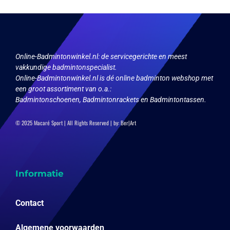
optie
kan
gekozen
worden
op
Online-Badmintonwinkel.nl:
de servicegerichte en meest
de
vakkundige badmintonspecialist.
productpagina
Online-Badmintonwinkel.nl is dé online badminton webshop met
een groot assortiment van o.a.:
Badmintonschoenen, Badmintonrackets en Badmintontassen.
© 2025 Macaré Sport | All Rights Reserved | by:
Ber|Art
Informatie
Contact
Algemene voorwaarden