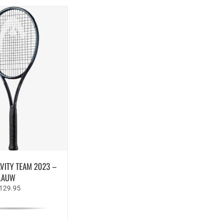
VITY TEAM 2023 –
LAUW
orspronkelijke
Huidige
129.95
ijs
prijs
as:
is:
250.00.
€129.95.