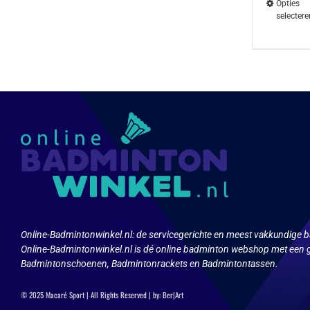
Opties
selectere
Dit
product
heeft
meerdere
variaties.
Deze
optie
kan
gekozen
worden
op
de
productpa
Online-Badmintonwinkel.nl:
de servicegerichte en meest vakkundige b
Online-Badmintonwinkel.nl is dé online badminton webshop met een g
Badmintonschoenen, Badmintonrackets en Badmintontassen.
© 2025 Macaré Sport | All Rights Reserved | by:
Ber|Art