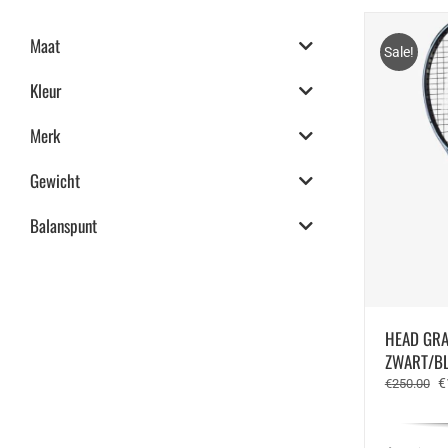
Maat
Sale!
Kleur
Merk
Gewicht
Balanspunt
HEAD GRA
ZWART/B
O
€
€
250.00
pr
w
€