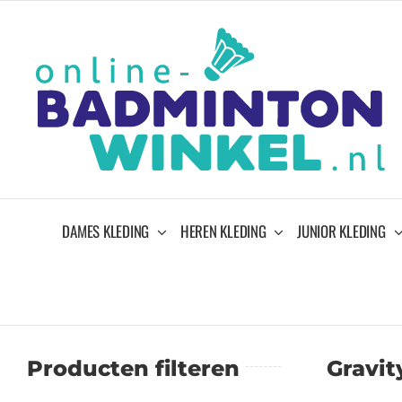
Ga
naar
inhoud
DAMES KLEDING
HEREN KLEDING
JUNIOR KLEDING
Producten filteren
Gravit