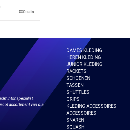
n
Details
DAMES KLEDING
HEREN KLEDING
JUNIOR KLEDING
RACKETS
SCHOENEN
TASSEN
gina
SHUTTLES
admintonspecialist.
GRIPS
root assortiment van o.a.:
KLEDING ACCESSOIRES
ACCESSOIRES
SNAREN
SQUASH