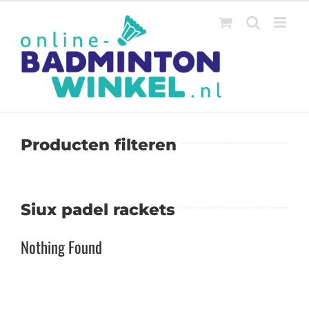
Ga
naar
inhoud
Producten filteren
Siux padel rackets
Nothing Found