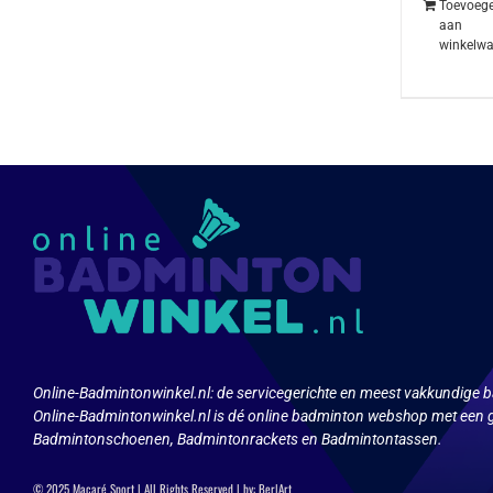
Toevoeg
aan
winkelw
Online-Badmintonwinkel.nl:
de servicegerichte en meest vakkundige b
Online-Badmintonwinkel.nl is dé online badminton webshop met een g
Badmintonschoenen, Badmintonrackets en Badmintontassen.
© 2025 Macaré Sport | All Rights Reserved | by:
Ber|Art