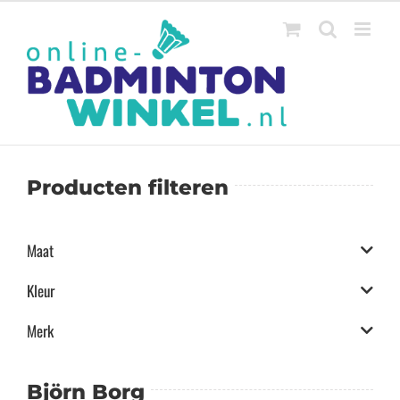
Ga
naar
inhoud
Producten filteren
Maat
Kleur
Merk
Björn Borg