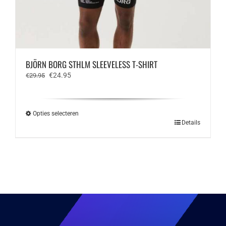
BJÖRN BORG STHLM SLEEVELESS T-SHIRT
Oorspronkelijke
Huidige
€
24.95
€
29.95
prijs
prijs
was:
is:
€29.95.
€24.95.
Opties selecteren
Dit
Details
product
heeft
meerdere
variaties.
Deze
optie
kan
gekozen
worden