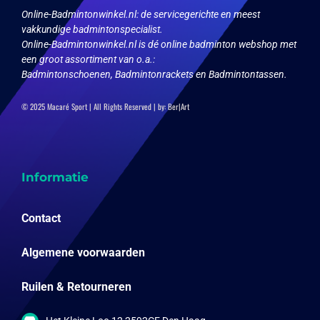
op
Online-Badmintonwinkel.nl:
de servicegerichte en meest
de
vakkundige badmintonspecialist.
productpagina
Online-Badmintonwinkel.nl is dé online badminton webshop met
een groot assortiment van o.a.:
Badmintonschoenen, Badmintonrackets en Badmintontassen.
© 2025 Macaré Sport | All Rights Reserved | by:
Ber|Art
Informatie
Contact
Algemene voorwaarden
Ruilen & Retourneren