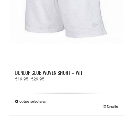
DUNLOP CLUB WOVEN SHORT – WIT
Prijsklasse:
€
19.95
-
€
29.95
€19.95
tot
€29.95
Opties selecteren
Dit
Details
product
heeft
meerdere
variaties.