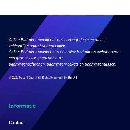
Deze
optie
kan
gekozen
worden
op
Online-Badmintonwinkel.nl:
de servicegerichte en meest
de
vakkundige badmintonspecialist.
productpagina
Online-Badmintonwinkel.nl is dé online badminton webshop met
een groot assortiment van o.a.:
Badmintonschoenen, Badmintonrackets en Badmintontassen.
© 2025 Macaré Sport | All Rights Reserved | by:
Ber|Art
Informatie
Contact