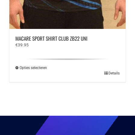
MACARE SPORT SHIRT CLUB ZB22 UNI
€
39.95
Opties selecteren
Dit
Details
product
heeft
meerdere
variaties.
Deze
optie
kan
gekozen
worden