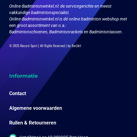
op
Online-Badmintonwinkel.nl:
de servicegerichte en meest
de
vakkundige badmintonspecialist.
productpagina
Online-Badmintonwinkel.nl is dé online badminton webshop met
een groot assortiment van o.a.:
Badmintonschoenen, Badmintonrackets en Badmintontassen.
© 2025 Macaré Sport | All Rights Reserved | by:
Ber|Art
Informatie
Contact
Algemene voorwaarden
Ruilen & Retourneren