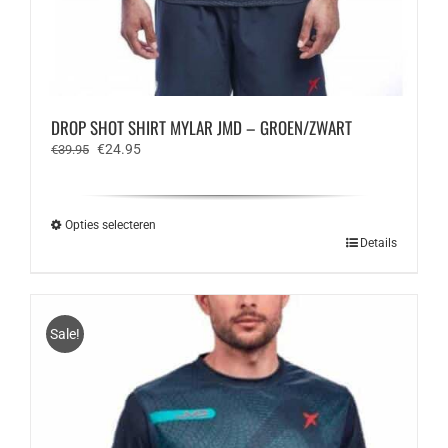
DROP SHOT SHIRT MYLAR JMD – GROEN/ZWART
Oorspronkelijke
Huidige
€
24.95
€
39.95
prijs
prijs
was:
is:
€39.95.
€24.95.
Opties selecteren
Dit
Details
product
heeft
meerdere
variaties.
Sale!
Deze
optie
kan
gekozen
worden