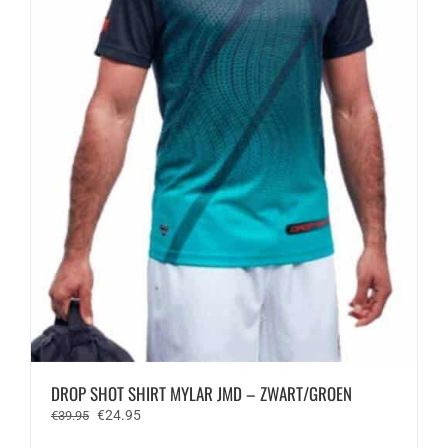
op
de
productpagina
DROP SHOT SHIRT MYLAR JMD – ZWART/GROEN
Oorspronkelijke
Huidige
€
24.95
€
39.95
prijs
prijs