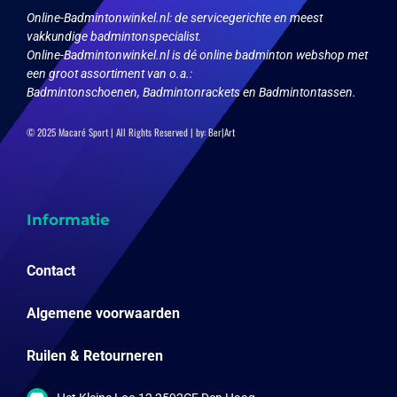
op
Online-Badmintonwinkel.nl:
de servicegerichte en meest
de
vakkundige badmintonspecialist.
productpagina
Online-Badmintonwinkel.nl is dé online badminton webshop met
een groot assortiment van o.a.:
Badmintonschoenen, Badmintonrackets en Badmintontassen.
© 2025 Macaré Sport | All Rights Reserved | by:
Ber|Art
Informatie
Contact
Algemene voorwaarden
Ruilen & Retourneren