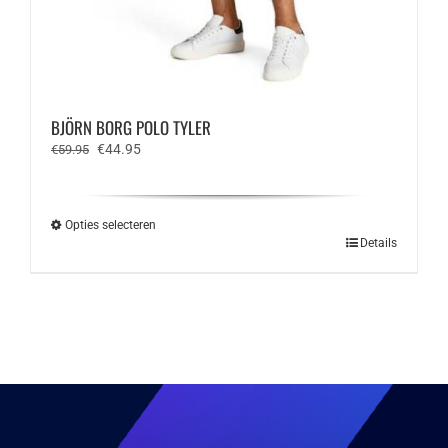
BJÖRN BORG POLO TYLER
Oorspronkelijke
Huidige
€
44.95
€
59.95
prijs
prijs
was:
is:
€59.95.
€44.95.
Opties selecteren
Dit
Details
product
heeft
meerdere
variaties.
Deze
optie
kan
gekozen
worden