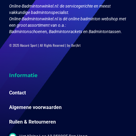
op
Online-Badmintonwinkel.nl:
de servicegerichte en meest
de
vakkundige badmintonspecialist.
productpagina
Online-Badmintonwinkel.nl is dé online badminton webshop met
een groot assortiment van o.a.:
Badmintonschoenen, Badmintonrackets en Badmintontassen.
© 2025 Macaré Sport | All Rights Reserved | by:
Ber|Art
Informatie
Contact
Algemene voorwaarden
Ruilen & Retourneren