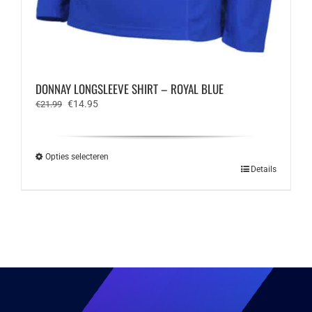
DONNAY LONGSLEEVE SHIRT – ROYAL BLUE
Oorspronkelijke
Huidige
€
14.95
€
21.99
prijs
prijs
was:
is:
€21.99.
€14.95.
Opties selecteren
Dit
Details
product
heeft
meerdere
variaties.
Deze
optie
kan
gekozen
worden