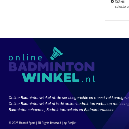
Opties
selectere
Dit
product
heeft
meerdere
variaties.
Deze
optie
kan
gekozen
worden
op
de
productpa
Online-Badmintonwinkel.nl:
de servicegerichte en meest vakkundige b
Online-Badmintonwinkel.nl is dé online badminton webshop met een g
Badmintonschoenen, Badmintonrackets en Badmintontassen.
© 2025 Macaré Sport | All Rights Reserved | by:
Ber|Art