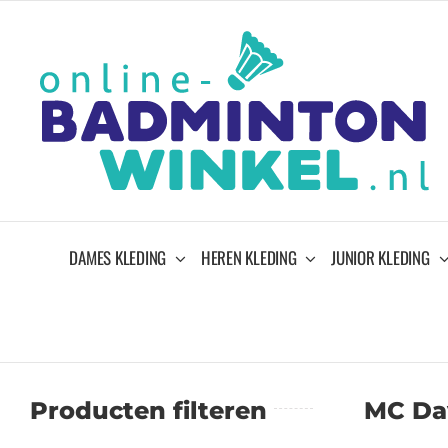
Ga
naar
inhoud
DAMES KLEDING
HEREN KLEDING
JUNIOR KLEDING
Producten filteren
MC Da