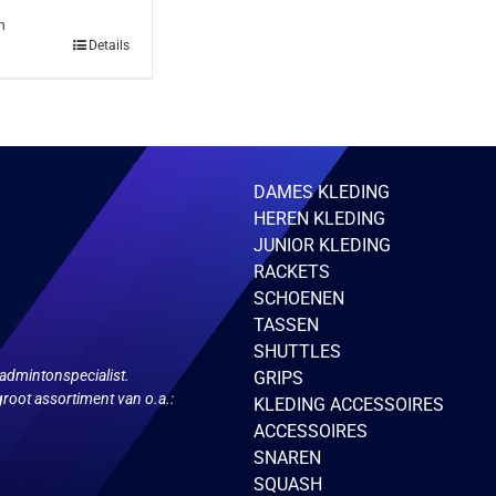
n
Details
DAMES KLEDING
HEREN KLEDING
JUNIOR KLEDING
RACKETS
SCHOENEN
TASSEN
gina
SHUTTLES
admintonspecialist.
GRIPS
root assortiment van o.a.:
KLEDING ACCESSOIRES
ACCESSOIRES
SNAREN
SQUASH