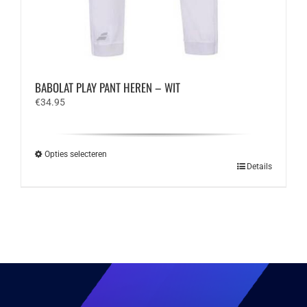
BABOLAT PLAY PANT HEREN – WIT
€
34.95
Opties selecteren
Dit
Details
product
heeft
meerdere
variaties.
Deze
optie
kan
gekozen
worden