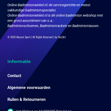
op
Online-Badmintonwinkel.nl:
de servicegerichte en meest
de
vakkundige badmintonspecialist.
productpagina
Online-Badmintonwinkel.nl is dé online badminton webshop met
een groot assortiment van o.a.:
Badmintonschoenen, Badmintonrackets en Badmintontassen.
© 2025 Macaré Sport | All Rights Reserved | by:
Ber|Art
Informatie
Contact
Algemene voorwaarden
Ruilen & Retourneren