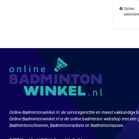
Opties
selectere
Dit
product
heeft
meerdere
variaties.
Deze
optie
kan
gekozen
worden
op
de
productpa
Online-Badmintonwinkel.nl:
de servicegerichte en meest vakkundige b
Online-Badmintonwinkel.nl is dé online badminton webshop met een g
Badmintonschoenen, Badmintonrackets en Badmintontassen.