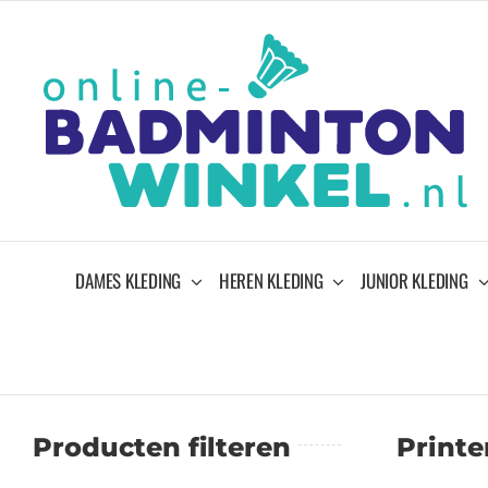
Ga
naar
inhoud
DAMES KLEDING
HEREN KLEDING
JUNIOR KLEDING
Producten filteren
Printe