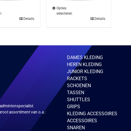
Opties
n
selecteren
Dit
Details
Details
product
heeft
meerdere
variaties.
Deze
optie
DAMES KLEDING
kan
HEREN KLEDING
gekozen
JUNIOR KLEDING
worden
RACKETS
op
SCHOENEN
de
TASSEN
gina
productpagina
SHUTTLES
admintonspecialist.
GRIPS
root assortiment van o.a.:
KLEDING ACCESSOIRES
ACCESSOIRES
SNAREN