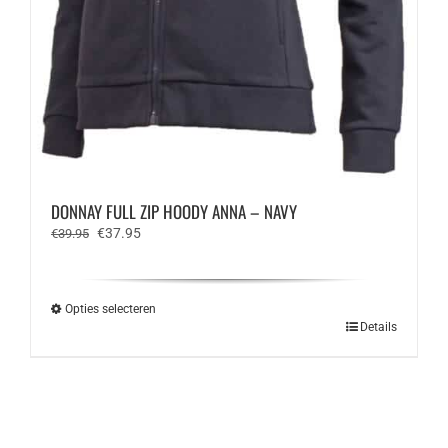
DONNAY FULL ZIP HOODY ANNA – NAVY
Oorspronkelijke
Huidige
€
37.95
€
39.95
prijs
prijs
was:
is:
€39.95.
€37.95.
Opties selecteren
Dit
Details
product
heeft
meerdere
variaties.
Deze