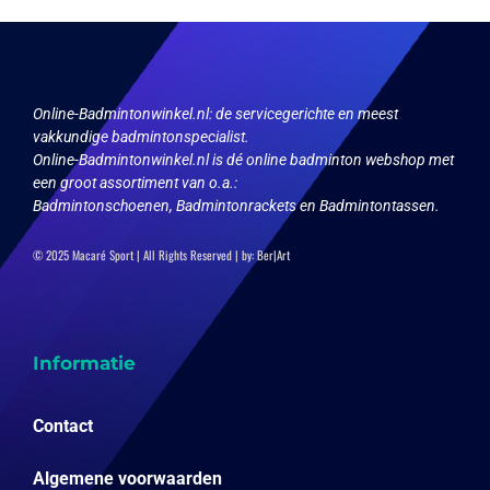
optie
kan
gekozen
worden
op
Online-Badmintonwinkel.nl:
de servicegerichte en meest
de
vakkundige badmintonspecialist.
productpagina
Online-Badmintonwinkel.nl is dé online badminton webshop met
een groot assortiment van o.a.:
Badmintonschoenen, Badmintonrackets en Badmintontassen.
© 2025 Macaré Sport | All Rights Reserved | by:
Ber|Art
Informatie
Contact
Algemene voorwaarden