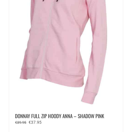
op
de
productpagina
DONNAY FULL ZIP HOODY ANNA – SHADOW PINK
Oorspronkelijke
Huidige
€
37.95
€
39.95
prijs
prijs