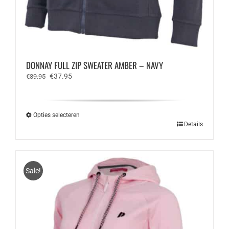
DONNAY FULL ZIP SWEATER AMBER – NAVY
Oorspronkelijke
Huidige
€
37.95
€
39.95
prijs
prijs
was:
is:
€39.95.
€37.95.
Opties selecteren
Dit
Details
product
heeft
meerdere
variaties.
Sale!
Deze
optie
kan
gekozen
worden