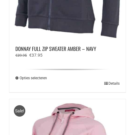
DONNAY FULL ZIP SWEATER AMBER – NAVY
Oorspronkelijke
Huidige
€
37.95
€
39.95
prijs
prijs
was:
is:
€39.95.
€37.95.
Opties selecteren
Dit
Details
product
heeft
meerdere
variaties.
Sale!
Deze
optie
kan
gekozen