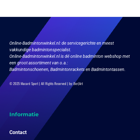
Deze
optie
kan
gekozen
worden
op
Online-Badmintonwinkel.nl:
de servicegerichte en meest
de
vakkundige badmintonspecialist.
productpagina
Online-Badmintonwinkel.nl is dé online badminton webshop met
een groot assortiment van o.a.:
Badmintonschoenen, Badmintonrackets en Badmintontassen.
© 2025 Macaré Sport | All Rights Reserved | by:
Ber|Art
Informatie
Contact