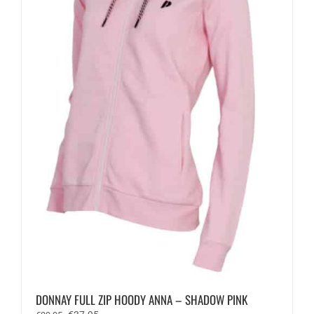
worden
op
de
productpagina
DONNAY FULL ZIP HOODY ANNA – SHADOW PINK
Oorspronkelijke
Huidige