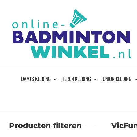
Ga
naar
inhoud
DAMES KLEDING
HEREN KLEDING
JUNIOR KLEDING
Producten filteren
VicFu