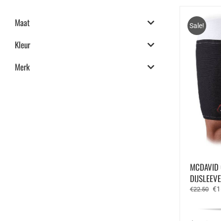
Maat
Sale!
Kleur
Merk
MCDAVID 
DIJSLEEV
Oo
€
1
€
22.50
pri
wa
€2