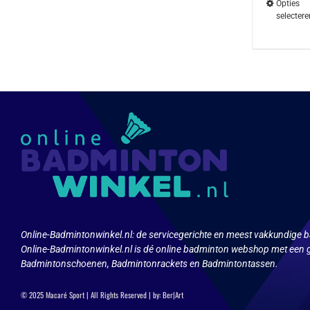
Opties
selectere
Dit
product
heeft
meerdere
variaties.
Deze
optie
kan
gekozen
worden
op
de
productpa
Online-Badmintonwinkel.nl:
de servicegerichte en meest vakkundige b
Online-Badmintonwinkel.nl is dé online badminton webshop met een g
Badmintonschoenen, Badmintonrackets en Badmintontassen.
© 2025 Macaré Sport | All Rights Reserved | by:
Ber|Art