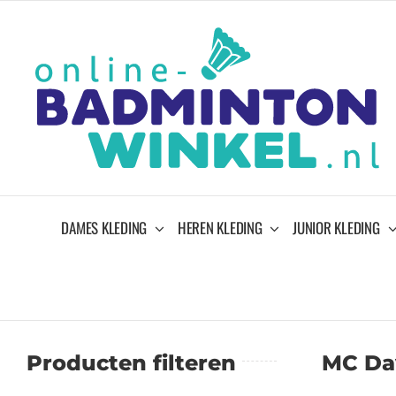
Ga
naar
inhoud
DAMES KLEDING
HEREN KLEDING
JUNIOR KLEDING
Producten filteren
MC Da