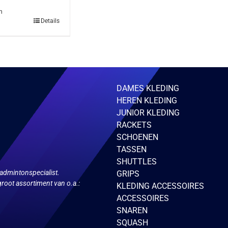
n
Details
DAMES KLEDING
HEREN KLEDING
JUNIOR KLEDING
RACKETS
SCHOENEN
TASSEN
gina
SHUTTLES
admintonspecialist.
GRIPS
root assortiment van o.a.:
KLEDING ACCESSOIRES
ACCESSOIRES
SNAREN
SQUASH