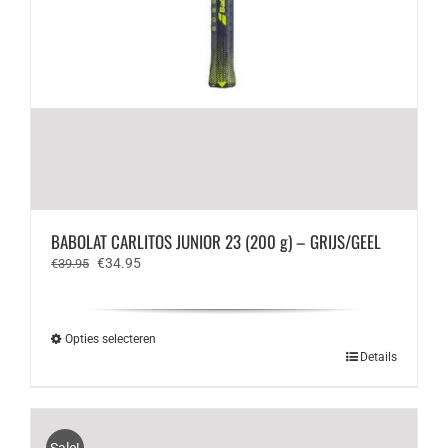
BABOLAT CARLITOS JUNIOR 23 (200 g) – GRIJS/GEEL
Oorspronkelijke
Huidige
€
34.95
€
39.95
prijs
prijs
was:
is:
€39.95.
€34.95.
Opties selecteren
Dit
Details
product
heeft
meerdere
variaties.
Sale!