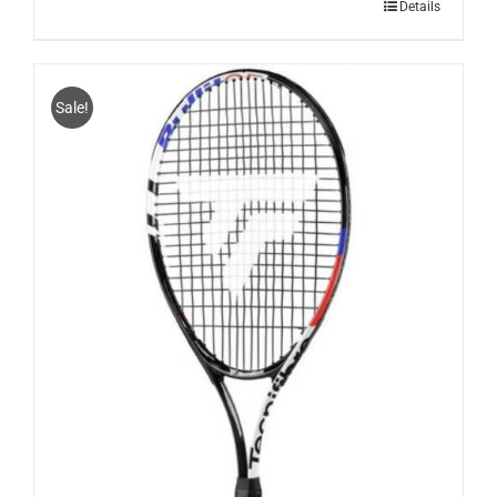
Dit
Details
product
heeft
meerdere
variaties.
Sale!
Deze
optie
kan
gekozen
worden
op
de
productpagina