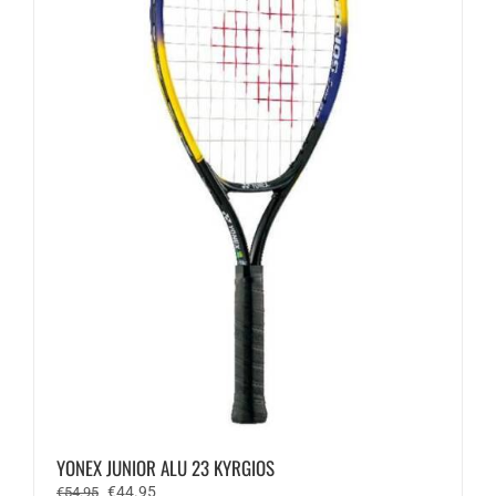
worden
op
de
productpagina
YONEX JUNIOR ALU 23 KYRGIOS
Oorspronkelijke
Huidige
€
44.95
€
54.95