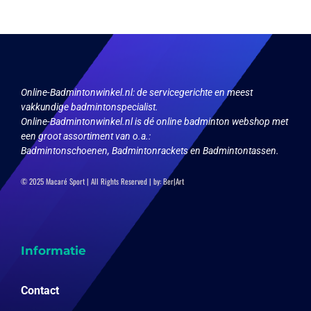
Deze
optie
kan
gekozen
worden
op
Online-Badmintonwinkel.nl:
de servicegerichte en meest
de
vakkundige badmintonspecialist.
productpagina
Online-Badmintonwinkel.nl is dé online badminton webshop met
een groot assortiment van o.a.:
Badmintonschoenen, Badmintonrackets en Badmintontassen.
© 2025 Macaré Sport | All Rights Reserved | by:
Ber|Art
Informatie
Contact