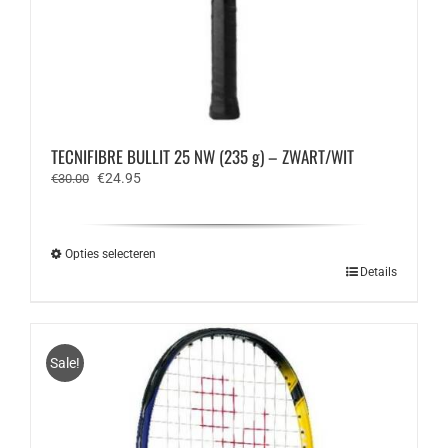
TECNIFIBRE BULLIT 25 NW (235 g) – ZWART/WIT
Oorspronkelijke
Huidige
€
24.95
€
30.00
prijs
prijs
was:
is:
€30.00.
€24.95.
Opties selecteren
Dit
Details
product
heeft
meerdere
variaties.
Sale!
Deze
optie
kan
gekozen