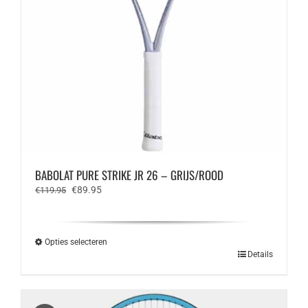
BABOLAT PURE STRIKE JR 26 – GRIJS/ROOD
Oorspronkelijke
Huidige
€
89.95
€
119.95
prijs
prijs
was:
is:
€119.95.
€89.95.
Opties selecteren
Dit
Details
product
heeft
meerdere