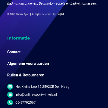
Badmintonschoenen, Badmintonrackets en Badmintontassen.
© 2025 Macaré Sport | All Rights Reserved | by:
Ber|Art
Informatie
Contact
Algemene voorwaarden
Ruilen & Retourneren
Het Kleine Loo 12 2592CE Den Haag
info@online-sportwinkels.nl
06-57792567