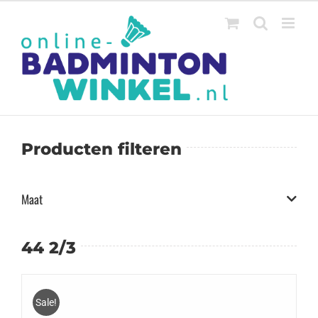
Ga
naar
inhoud
Producten filteren
Maat
44 2/3
Sale!